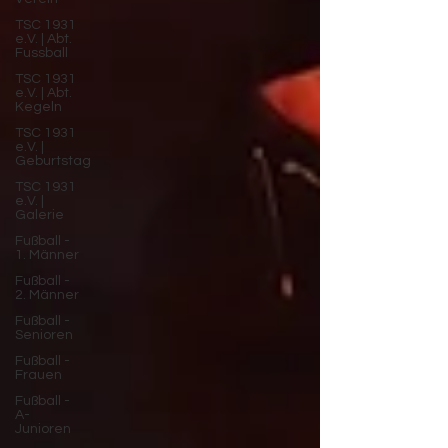
TSC 1931
e.V. | Abt.
Fussball
TSC 1931
e.V. | Abt.
Kegeln
TSC 1931
e.V. |
Geburtstag
TSC 1931
e.V. |
Galerie
Fußball -
1. Männer
Fußball -
2. Männer
Fußball -
Senioren
Fußball -
Frauen
Fußball -
A-
Junioren