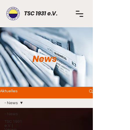
TSC 1931 e.V.
News
Aktuelles
- News
- News
TSC 1931
e.V. |
Verein