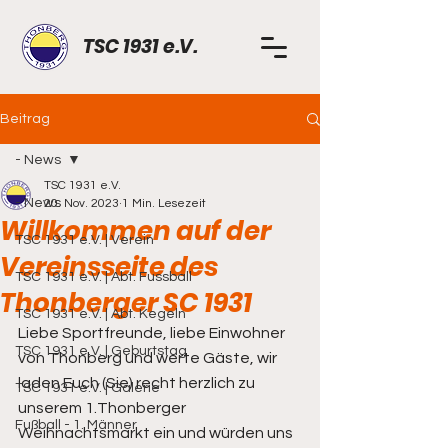
TSC 1931 e.V.
Beitrag
- News
TSC 1931 e.V.
- News
20. Nov. 2023
1 Min. Lesezeit
Willkommen auf der
TSC 1931 e.V. | Verein
Vereinsseite des
TSC 1931 e.V. | Abt. Fussball
Thonberger SC 1931
TSC 1931 e.V. | Abt. Kegeln
Liebe Sportfreunde, liebe Einwohner 
TSC 1931 e.V. | Geburtstag
von Thonberg und werte Gäste, wir 
laden Euch (Sie) recht herzlich zu 
TSC 1931 e.V. | Galerie
unserem 1.Thonberger 
Fußball - 1. Männer
Weihnachtsmarkt ein und würden uns 