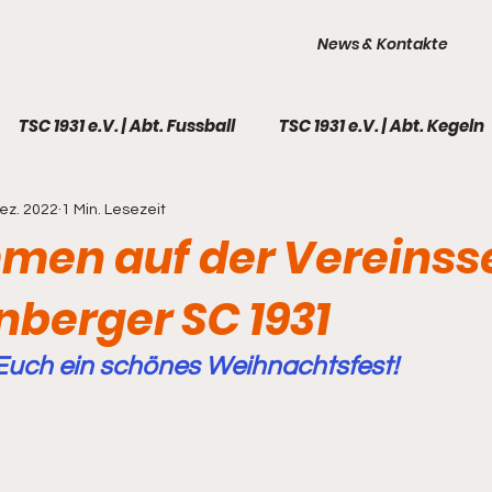
News & Kontakte
TSC 1931 e.V. | Abt. Fussball
TSC 1931 e.V. | Abt. Kegeln
Dez. 2022
1 Min. Lesezeit
TSC 1931 e.V. | Galerie
Fußball - 1. Männer
Fußball 
men auf der Vereinss
nberger SC 1931
l - Frauen
Fußball - A-Junioren
Fußball - B-Juni
uch ein schönes Weihnachtsfest!
ball - C-Junioren I
Fußball - C-Junioren II
Fußball
all - F-Junioren
Kegeln - 1. Männer
Kegeln - 2. M