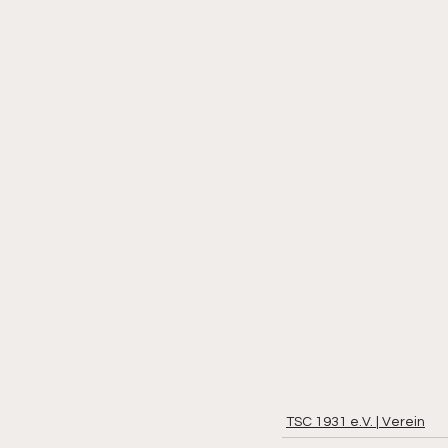
Kegeln - Frauen
Kegeln - 
TSC 1931 e.V. | Verein