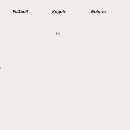
Fußball
Kegeln
Galerie
- 2. Männer
-
orinnen
 - D-Junioren
änner