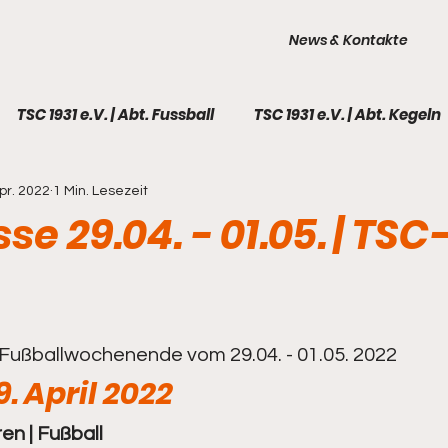
News & Kontakte
TSC 1931 e.V. | Abt. Fussball
TSC 1931 e.V. | Abt. Kegeln
pr. 2022
1 Min. Lesezeit
TSC 1931 e.V. | Galerie
Fußball - 1. Männer
Fußball 
se 29.04. - 01.05. | TSC
l - Frauen
Fußball - A-Junioren
Fußball - B-Juni
ball - C-Junioren I
Fußball - C-Junioren II
Fußball
Fußballwochenende vom 29.04. - 01.05. 2022
9. April 2022
ren | Fußball
all - F-Junioren
Kegeln - 1. Männer
Kegeln - 2. M