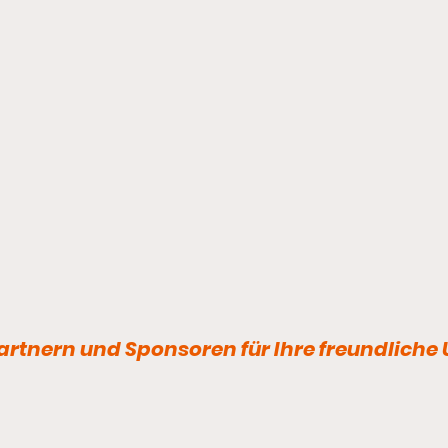
Fußball -
Vorschau/Ergebnis
rtnern und Sponsoren für Ihre freundliche
Freitag, 31. Juli 2026 18:30 Uhr |
1.Männer | Freundschaftsspiel
Bischofswerdaer FV 08 -