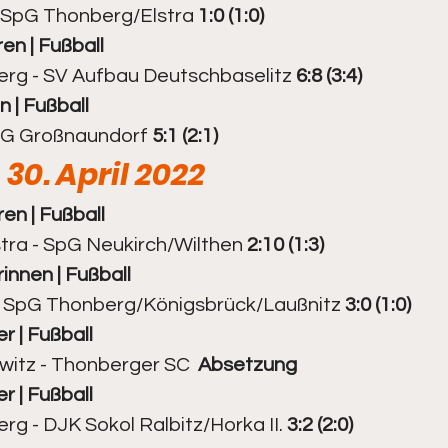
 SpG Thonberg/Elstra 
1:0 (1:0)
ren | Fußball
1. Senioren
Kegeln - 2. Senioren
rg - SV Aufbau Deutschbaselitz 
6:8 (3:4)
n | Fußball
SG Großnaundorf 
5:1 (2:1)
30. April 2022
ren | Fußball
ra - SpG Neukirch/Wilthen 
2:10 (1:3)
rinnen | Fußball
- SpG Thonberg/Königsbrück/Laußnitz 
3:0 (1:0)
r | Fußball
witz - Thonberger SC  
Absetzung
r | Fußball
g - DJK Sokol Ralbitz/Horka II. 
3:2 (2:0)