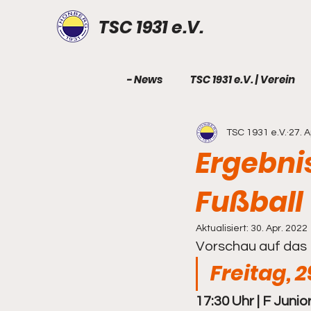
TSC 1931 e.V.
- News
TSC 1931 e.V. | Verein
TSC 1931 e.V.
27. A
TSC 1931 e.V. | Geburtstag
Ergebnis
Fußball
Fußball - Senioren
Fußbal
Aktualisiert:
30. Apr. 2022
Fußball - B-Junioren
Fuß
Vorschau auf das 
Freitag, 2
Fußball - E-Junioren
17:30 Uhr | F Junio
Fußb