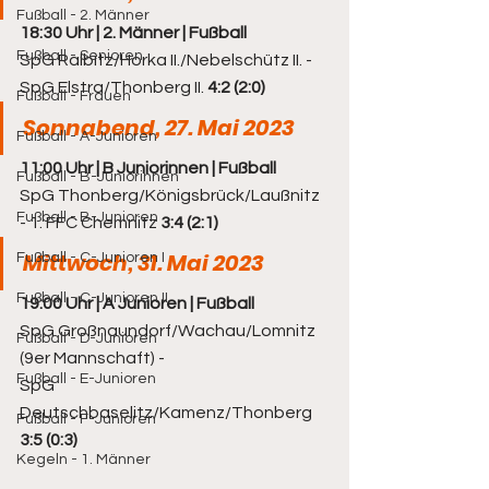
Fußball - 2. Männer
18:30 Uhr | 2. Männer | Fußball
Fußball - Senioren
SpG Ralbitz/Horka II./Nebelschütz II. - 
SpG Elstra/Thonberg II. 
4:2 (2:0)
Fußball - Frauen
Sonnabend, 27. Mai 2023
Fußball - A-Junioren
11:00 Uhr | B Juniorinnen | Fußball
Fußball - B-Juniorinnen
SpG Thonberg/Königsbrück/Laußnitz 
Fußball - B-Junioren
- 1. FFC Chemnitz 
3:4 (2:1)
Mittwoch, 31. Mai 2023
Fußball - C-Junioren I
Fußball - C-Junioren II
19:00 Uhr | A Junioren | Fußball
SpG Großnaundorf/Wachau/Lomnitz 
Fußball - D-Junioren
(9er Mannschaft) - 
Fußball - E-Junioren
SpG 
Deutschbaselitz/Kamenz/Thonberg 
Fußball - F-Junioren
3:5 (0:3)
Kegeln - 1. Männer