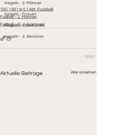
Kegeln - 2. Männer
TSC 1931 e.V. | Abt. Fussball
Kegeln - Frauen
Fußball - 2. Männer
Fußball - B-Juniorinnen
Kegeln - 1. Senioren
Kegeln - 2. Senioren
Alle ansehen
Aktuelle Beiträge