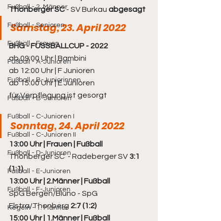
Fußball - 2. Männer
Thonberger SC
 - SV Burkau 
abgesagt
Samstag, 23. April 2022
Fußball - Senioren
Fußball - Frauen
BHG - FUSSBALLCUP - 2022
ab 09:00 Uhr | Bambini
Fußball - A-Junioren
ab 12:00 Uhr | F Junioren
Fußball - B-Juniorinnen
ab 15:00 Uhr | E Junioren
für Verpflegung ist gesorgt
Fußball - B-Junioren
Fußball - C-Junioren I
Sonntag, 24. April 2022
Fußball - C-Junioren II
13:00 Uhr | Frauen | Fußball
Fußball - D-Junioren
Thonberger SC  - Radeberger SV 
3:1 
(1:1)
Fußball - E-Junioren
13:00 Uhr | 2.Männer | Fußball
Fußball - F-Junioren
SpG Bergen/Bluno - SpG 
Elstra/Thonberg 
2:7 (1:2)
Kegeln - 1. Männer
15:00 Uhr | 1.Männer | Fußball