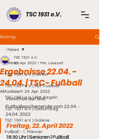
TSC 1931 e.V.
Beitrag
- News
TSC 1931 e.V.
- News
20. Apr. 2022
1 Min. Lesezeit
Ergebnisse 22.04. -
TSC 1931 e.V. | Verein
24.04. | TSC- Fußball
TSC 1931 e.V. | Abt. Fussball
Aktualisiert:
24. Apr. 2022
TSC 1931 e.V. | Abt. Kegeln
Vorschau auf das 
Fußballwochenende vom 22.04. - 
TSC 1931 e.V. | Geburtstag
24.04. 2022
TSC 1931 e.V. | Galerie
Freitag, 22. April 2022
Fußball - 1. Männer
18:30 Uhr | Senioren | Fußball