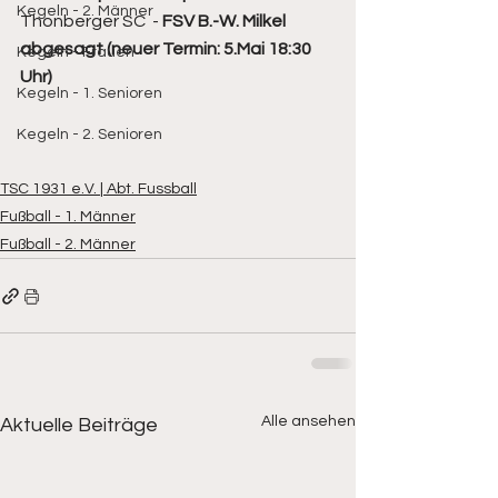
Kegeln - 2. Männer
Thonberger SC  - 
FSV B.-W. Milkel 
abgesagt (neuer Termin: 5.Mai 18:30 
Kegeln - Frauen
Uhr)
Kegeln - 1. Senioren
Kegeln - 2. Senioren
TSC 1931 e.V. | Abt. Fussball
Fußball - 1. Männer
Fußball - 2. Männer
Alle ansehen
Aktuelle Beiträge