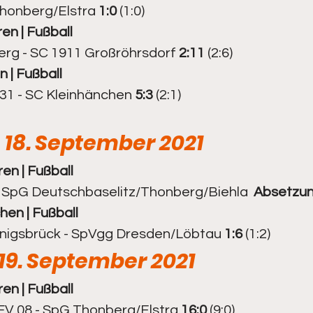
honberg/Elstra 
1:0
 (1:0)
ren | Fußball 
1. Senioren
Kegeln - 2. Senioren
rg - SC 1911 Großröhrsdorf 
2:11
 (2:6)
n | Fußball
1 - SC Kleinhänchen 
5:3
 (2:1)
 18. September 2021
ren | Fußball
 SpG Deutschbaselitz/Thonberg/Biehla  
Absetzu
hen | Fußball
igsbrück - SpVgg Dresden/Löbtau 
1:6 
(1:2)
19. September 2021
ren | Fußball
V 08 - SpG Thonberg/Elstra 
16:0 
(9:0)