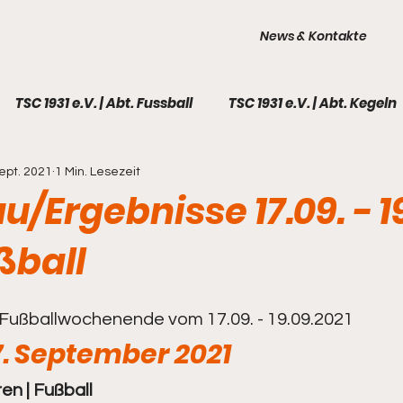
News & Kontakte
TSC 1931 e.V. | Abt. Fussball
TSC 1931 e.V. | Abt. Kegeln
Sept. 2021
1 Min. Lesezeit
TSC 1931 e.V. | Galerie
Fußball - 1. Männer
Fußball 
/Ergebnisse 17.09. - 19.
ßball
l - Frauen
Fußball - A-Junioren
Fußball - B-Juni
1
ball - C-Junioren I
Fußball - C-Junioren II
Fußball
Fußballwochenende vom 17.09. - 19.09.2021
17. September 2021
ren | Fußball
all - F-Junioren
Kegeln - 1. Männer
Kegeln - 2. M