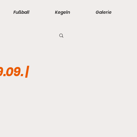
Fußball
Kegeln
Galerie
- 2. Männer
09. |
orinnen
 - D-Junioren
änner