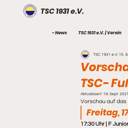
TSC 1931 e.V.
- News
TSC 1931 e.V. | Verein
TSC 1931 e.V.
15. 
TSC 1931 e.V. | Geburtstag
Vorschau
TSC- Fu
Fußball - Senioren
Fußbal
Aktualisiert:
19. Sept. 202
Fußball - B-Junioren
Fuß
Vorschau auf das 
Freitag, 
Fußball - E-Junioren
17:30 Uhr | F Junio
Fußb