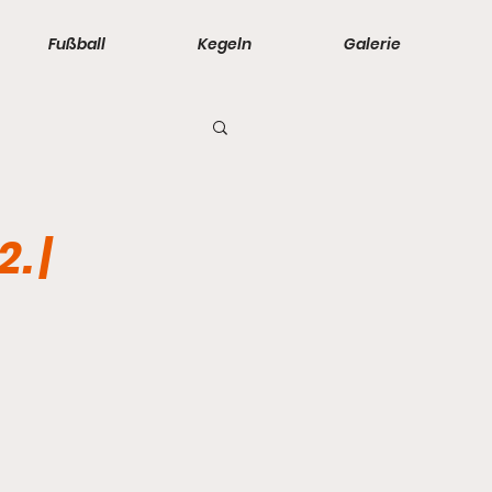
Fußball
Kegeln
Galerie
- 2. Männer
. |
orinnen
 - D-Junioren
änner