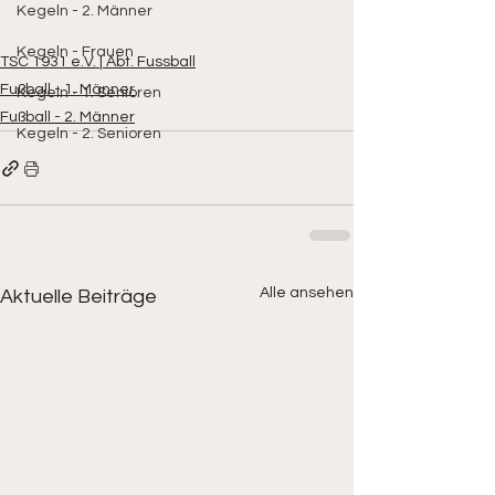
Kegeln - 2. Männer
Kegeln - Frauen
TSC 1931 e.V. | Abt. Fussball
Fußball - 1. Männer
Kegeln - 1. Senioren
Fußball - 2. Männer
Kegeln - 2. Senioren
Alle ansehen
Aktuelle Beiträge