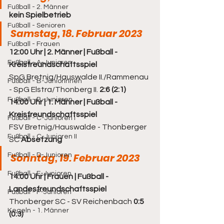
Fußball - 2. Männer
kein Spielbetrieb
Fußball - Senioren
Samstag, 18. Februar 2023
Fußball - Frauen
12:00 Uhr | 2. Männer | Fußball - 
Fußball - A-Junioren
Kreisfreundschaftsspiel
SpG Bretnig/Hauswalde II./Rammenau 
Fußball - B-Juniorinnen
- SpG Elstra/Thonberg II. 
2:6 (2:1)
Fußball - B-Junioren
14:00 Uhr | 1. Männer | Fußball - 
Kreisfreundschaftsspiel
Fußball - C-Junioren I
FSV Bretnig/Hauswalde - Thonberger 
Fußball - C-Junioren II
SC 
Absetzung 
Sonntag, 19. Februar 2023
Fußball - D-Junioren
Fußball - E-Junioren
14:00 Uhr | Frauen | Fußball - 
Landesfreundschaftsspiel 
Fußball - F-Junioren
Thonberger SC - SV Reichenbach 
0:5 
Kegeln - 1. Männer
(0:3)