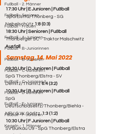
Fußball - 2. Männer
17:30 Uhr | E Junioren | Fußball
Fußball - Senioren
 SpG Elstra/Thonberg - SG 
Nebelschütz 
1:8 (0:3)
Fußball - Frauen
18:30 Uhr | Senioren | Fußball
Fußball - A-Junioren
Thonberger SC - Traktor Malschwitz 
Ausfall
Fußball - B-Juniorinnen
Samstag, 14. Mai 2022
Fußball - B-Junioren
09:30 Uhr | D Junioren | Fußball
Fußball - C-Junioren I
SpG Thonberg/Elstra - SV 
Fußball - C-Junioren II
Demitz/Thumitz 
6:4 (3:2)
10:30 Uhr | B Junioren | Fußball
Fußball - D-Junioren
SpG 
Fußball - E-Junioren
Deutschbaselitz/Thonberg/Biehla - 
NFV G.W. Görlitz 
 1:3 (1:2)
Fußball - F-Junioren
10:30 Uhr | F Junioren | Fußball
Kegeln - 1. Männer
SV Burkau U9 - SpG Thonberg/Elstra