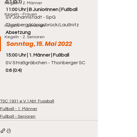
0:1 (0:1)
Kegeln - 2. Männer
11:00 Uhr | B Juniorinnen | Fußball
Kegeln - Frauen
SV Johannstadt - SpG 
Thonberg/Königsbrück/Laußnitz 
Kegeln - 1. Senioren
Absetzung
Kegeln - 2. Senioren
Sonntag, 15. Mai 2022
15:00 Uhr | 1. Männer | Fußball
SV Straßgräbchen - Thonberger SC 
0:6 (0:4)
TSC 1931 e.V. | Abt. Fussball
Fußball - 1. Männer
Fußball - Senioren