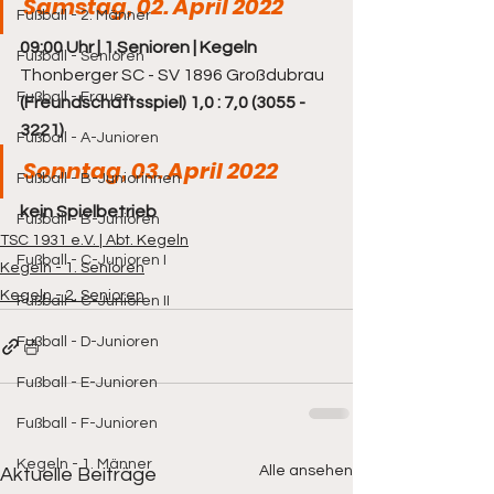
Samstag, 02. April 2022
Fußball - 2. Männer
09:00 Uhr | 1.Senioren | Kegeln
Fußball - Senioren
Thonberger SC - SV 1896 Großdubrau 
Fußball - Frauen
(Freundschaftsspiel) 1,0 : 7,0 (3055 - 
3221)
Fußball - A-Junioren
Sonntag, 03. April 2022
Fußball - B-Juniorinnen
kein Spielbetrieb
Fußball - B-Junioren
TSC 1931 e.V. | Abt. Kegeln
Fußball - C-Junioren I
Kegeln - 1. Senioren
Kegeln - 2. Senioren
Fußball - C-Junioren II
Fußball - D-Junioren
Fußball - E-Junioren
Fußball - F-Junioren
Kegeln - 1. Männer
Alle ansehen
Aktuelle Beiträge