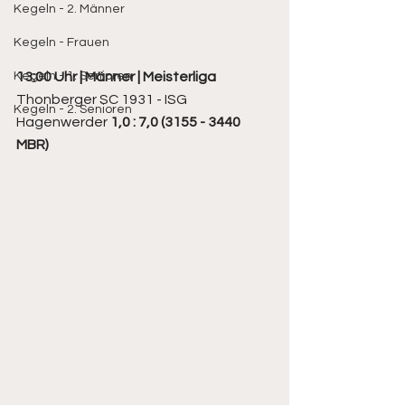
Kegeln - 2. Männer
Kegeln - Frauen
13:00 Uhr | Männer | Meisterliga
Kegeln - 1. Senioren
Thonberger SC 1931 - ISG 
Kegeln - 2. Senioren
Hagenwerder 
1,0 : 7,0 (3155 - 3440 
MBR)