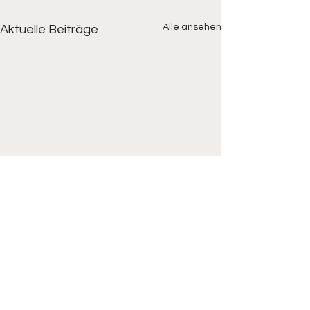
Alle ansehen
Aktuelle Beiträge
Wir danken unseren Partnern und
Sponsoren für Ihre freundliche