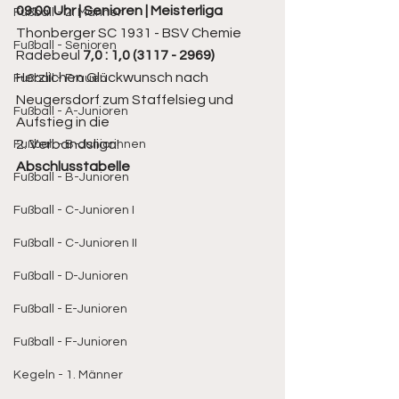
09:00 Uhr | Senioren | Meisterliga
Fußball - 2. Männer
Thonberger SC 1931 - BSV Chemie 
Fußball - Senioren
Radebeul 
7,0 : 1,0 (3117 - 2969) 
Herzlichen Glückwunsch nach 
Fußball - Frauen
Neugersdorf zum Staffelsieg und 
Fußball - A-Junioren
Aufstieg in die 
2. Verbandsliga!
Fußball - B-Juniorinnen
Abschlusstabelle
Fußball - B-Junioren
Fußball - C-Junioren I
Fußball - C-Junioren II
Fußball - D-Junioren
Fußball - E-Junioren
Fußball - F-Junioren
Kegeln - 1. Männer