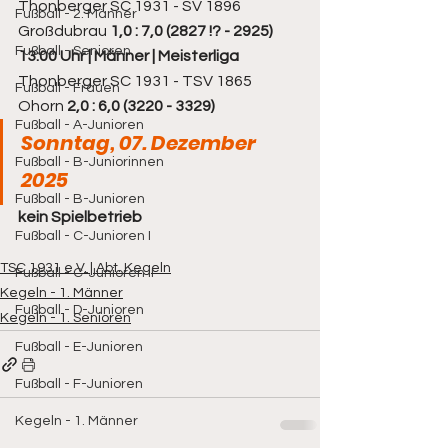
Thonberger SC 1931 - SV 1896 
Fußball - 2. Männer
Großdubrau 
1,0 : 7,0 (2827 !? - 2925)
Fußball - Senioren
13:00 Uhr | Männer | Meisterliga
Thonberger SC 1931 - TSV 1865 
Fußball - Frauen
Ohorn 
2,0 : 6,0 (3220 - 3329)
Fußball - A-Junioren
Sonntag, 07. Dezember 
Fußball - B-Juniorinnen
2025
Fußball - B-Junioren
kein Spielbetrieb
Fußball - C-Junioren I
TSC 1931 e.V. | Abt. Kegeln
Fußball - C-Junioren II
Kegeln - 1. Männer
Fußball - D-Junioren
Kegeln - 1. Senioren
Fußball - E-Junioren
Fußball - F-Junioren
Kegeln - 1. Männer