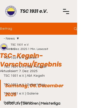
TSC 1931 e.V.
Beitrag
- News
TSC 1931 e.V.
- News
3. Dez. 2025
1 Min. Lesezeit
TSC- Kegeln-
TSC 1931 e.V. | Verein
Vorschau/Ergebnis
TSC 1931 e.V. | Abt. Fussball
Aktualisiert:
7. Dez. 2025
TSC 1931 e.V. | Abt. Kegeln
Samstag, 06. Dezember 
TSC 1931 e.V. | Geburtstag
2025
TSC 1931 e.V. | Galerie
Fußball - 1. Männer
09:00 Uhr | Senioren | Meisterliga