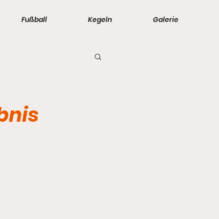
Fußball
Kegeln
Galerie
- 2. Männer
bnis
orinnen
 - D-Junioren
änner