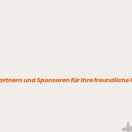
Fußball -
Vorschau/Ergebnis
rtnern und Sponsoren für Ihre freundliche
Freitag, 31. Juli 2026 18:30 Uhr |
1.Männer | Freundschaftsspiel
Bischofswerdaer FV 08 -
Thonberger SC 1931 2:2 (0:0)
DAS
18:30 Uhr | 2. Männer |
WAR’
Kreisfreundschaftsspiel SG