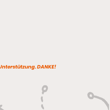
 Unterstützung. DANKE!
 WAR’S – SCHÖN
S – HEISS WAR’S