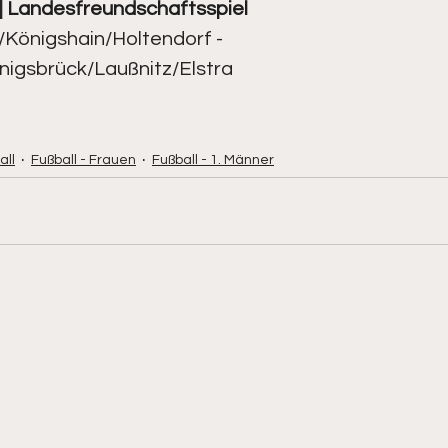
 
Landesfreundschaftsspiel
Königshain/Holtendorf - 
1. Senioren
Kegeln - 2. Senioren
igsbrück/Laußnitz/Elstra
all
Fußball - Frauen
Fußball - 1. Männer