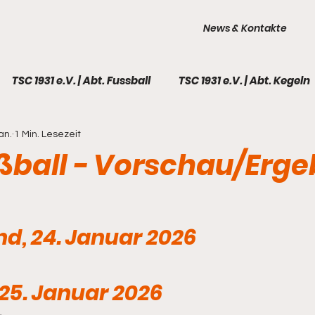
News & Kontakte
TSC 1931 e.V. | Abt. Fussball
TSC 1931 e.V. | Abt. Kegeln
an.
1 Min. Lesezeit
TSC 1931 e.V. | Galerie
Fußball - 1. Männer
Fußball 
ßball - Vorschau/Erge
l - Frauen
Fußball - A-Junioren
Fußball - B-Juni
d, 24. Januar 2026
ball - C-Junioren I
Fußball - C-Junioren II
Fußball
25. Januar 2026
all - F-Junioren
Kegeln - 1. Männer
Kegeln - 2. M