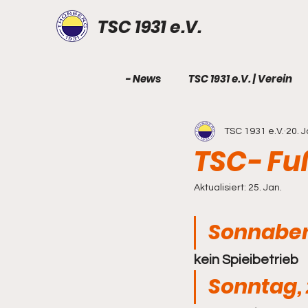
TSC 1931 e.V.
- News
TSC 1931 e.V. | Verein
TSC 1931 e.V.
20. J
TSC 1931 e.V. | Geburtstag
TSC- Fu
Fußball - Senioren
Fußbal
Aktualisiert:
25. Jan.
Sonnaben
Fußball - B-Junioren
Fuß
kein Spieibetrieb
Sonntag, 
Fußball - E-Junioren
Fußb