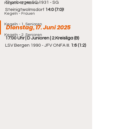
Thonberger SC 1931 - SG 
Kegeln - 2. Männer
Steinigtwolmsdorf 
14:0 (7:0)!
Kegeln - Frauen
Kegeln - 1. Senioren
Dienstag, 17. Juni 2025
Kegeln - 2. Senioren
17:00 Uhr | D Junioren | 2
.Kreisliga (B)
LSV Bergen 1990 - JFV ONFA III. 
1:6 (1:2)