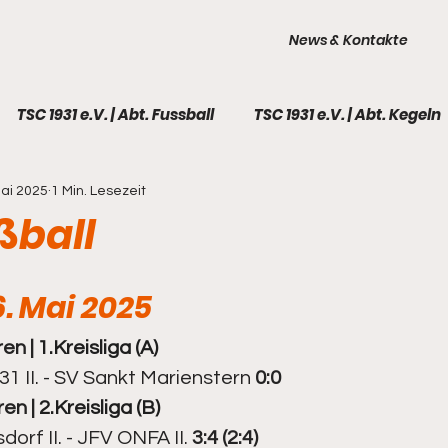
News & Kontakte
TSC 1931 e.V. | Abt. Fussball
TSC 1931 e.V. | Abt. Kegeln
Mai 2025
1 Min. Lesezeit
TSC 1931 e.V. | Galerie
Fußball - 1. Männer
Fußball 
ßball
l - Frauen
Fußball - A-Junioren
Fußball - B-Juni
6. Mai 2025
en | 
1.Kr
eisliga (A)
ball - C-Junioren I
Fußball - C-Junioren II
Fußball
 II. - SV Sankt Marienstern 
0:0
en | 
2.Kr
eisliga (B)
all - F-Junioren
Kegeln - 1. Männer
Kegeln - 2. M
rf II. - JFV ONFA II. 
3:4 (2:4)