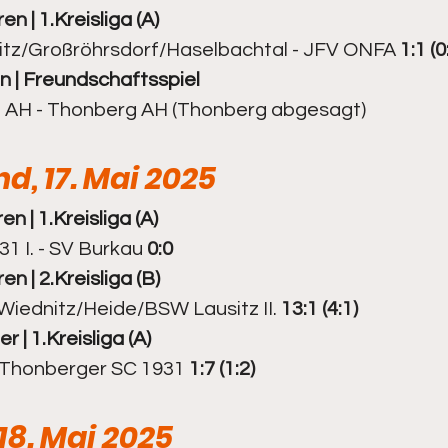
en | 
1.Kr
eisliga (A)
itz/Großröhrsdorf/Haselbachtal - JFV ONFA 
1:1 (0
1. Senioren
Kegeln - 2. Senioren
 | 
Freundschaftsspiel
h AH - Thonberg AH (Thonberg abgesagt)
, 17. Mai 2025
en | 
1.Kr
eisliga (A)
 I. - SV Burkau 
0:0
ren | 2
.Kreisliga (B)
 Wiednitz/Heide/BSW Lausitz II. 
13:1 (4:1)
r | 
1.Kr
eisliga (A)
 Thonberger SC 1931 
1:7 (1:2)
18. Mai 2025