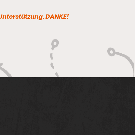
 Unterstützung. DANKE!
 WAR’S – SCHÖN
S – HEISS WAR’S