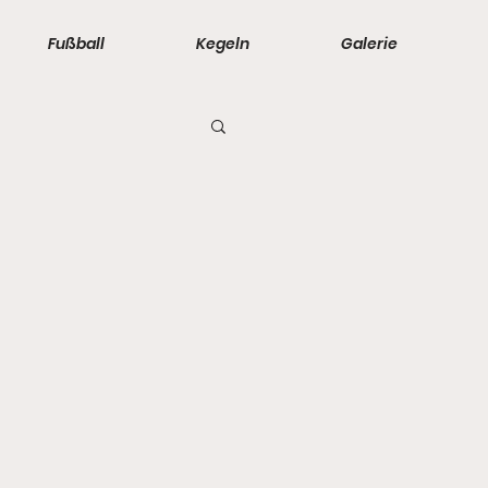
Fußball
Kegeln
Galerie
- 2. Männer
orinnen
 - D-Junioren
änner