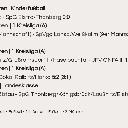
en | 
Kinderfußball
 - SpG Elstra/Thonberg 
0:0
en  | 
1.Kr
eisliga (A)
r Mannschaft) - SpVgg Lohsa/Weißkollm (9er Manns
en | 
1.Kr
eisliga (A)
tz/Großröhrsdorf II./Haselbachtal - JFV ONFA II. 
1
en | 
1.Kr
eisliga (A)
Sokol Ralbitz/Horka 
5:2 (3:1)
 
Landesklasse
btau - SpG Thonberg/Königsbrück/Laußnitz/Elstr
all
Fußball - 1. Männer
Fußball - 2. Männer