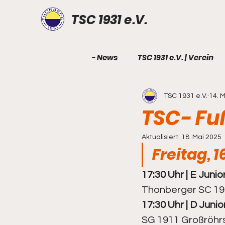
TSC 1931 e.V.
- News
TSC 1931 e.V. | Verein
TSC 1931 e.V.
14. 
TSC 1931 e.V. | Geburtstag
TSC- Fu
Fußball - Senioren
Fußbal
Aktualisiert:
18. Mai 2025
Freitag, 1
17:30 Uhr | E Junior
Fußball - B-Junioren
Fuß
Thonberger SC 1931
17:30 Uhr | D Junior
Fußball - E-Junioren
Fußb
SG 1911 Großröhrsdo