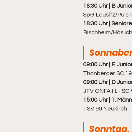
18:30 Uhr | B Junior
SpG Lausitz/Pulsn
Kegeln - Frauen
Kegeln - 
18:30 Uhr | Senioren
Bischheim/Häslic
Sonnabend
09:00 Uhr | E Junior
Thonberger SC 1931
09:00 Uhr | D Junio
JFV ONFA III. - SG
15:00 Uhr | 1. Männe
TSV 90 Neukirch -
Sonntag, 