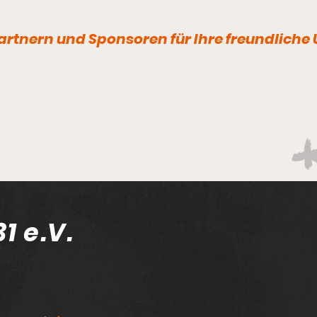
Fußball -
Vorschau/Ergebnis
rtnern und Sponsoren für Ihre freundliche
Freitag, 31. Juli 2026 18:30 Uhr |
1.Männer | Freundschaftsspiel
Bischofswerdaer FV 08 -
Thonberger SC 1931 2:2 (0:0)
DAS
18:30 Uhr | 2. Männer |
WAR’
Kreisfreundschaftsspiel SG
Nebelschütz - SpG Elstra/Thonb
1 e.V.