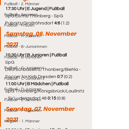
Fußball - 2. Männer
17:30 Uhr | E Jugend | Fußball
Fußball - Senioren
SpG Elstra/Thonberg - SpG 
Pulsnitz/Großröhrsdorf 
4:6 
(1:2)
Fußball - Frauen
Samstag, 06. November 
Fußball - A-Junioren
2021
Fußball - B-Juniorinnen
10:30 Uhr | B Junioren | Fußball
Fußball - B-Junioren
SpG 
Fußball - C-Junioren I
Deutschbaselitz/Thonberg/Biehla - 
Soccer for Kids Dresden 
0:7
 (0:2)
Fußball - C-Junioren II
11:00 Uhr | B Mädchen | Fußball
Fußball - D-Junioren
SpG Thonberg/Königsbrück/Laußnitz 
- SV Ludwigsdorf 48 
0:15
 (0:8)
Fußball - E-Junioren
Sonntag, 07. November 
Fußball - F-Junioren
2021
Kegeln - 1. Männer