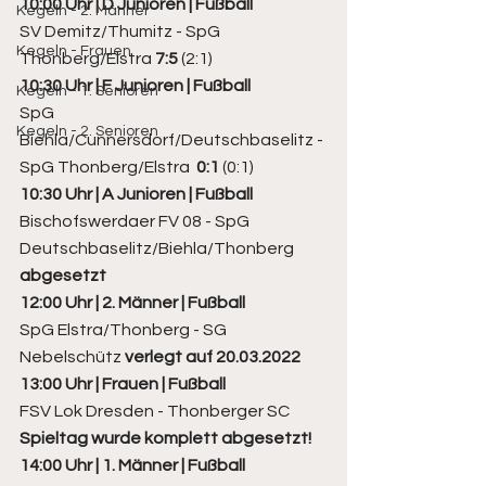
10:00 Uhr | D Junioren | Fußball
Kegeln - 2. Männer
SV Demitz/Thumitz - SpG 
Kegeln - Frauen
Thonberg/Elstra 
7:5
 (2:1)
10:30 Uhr | F Junioren | Fußball
Kegeln - 1. Senioren
SpG 
Kegeln - 2. Senioren
Biehla/Cunnersdorf/Deutschbaselitz - 
SpG Thonberg/Elstra  
0:1
 (0:1)
10:30 Uhr | A Junioren | Fußball
Bischofswerdaer FV 08 - SpG 
Deutschbaselitz/Biehla/Thonberg 
abgesetzt
12:00 Uhr | 2. Männer | Fußball
SpG Elstra/Thonberg - SG 
Nebelschütz 
verlegt auf 20.03.2022
13:00 Uhr | Frauen | Fußball
FSV Lok Dresden - Thonberger SC  
Spieltag wurde komplett abgesetzt!
14:00 Uhr | 1. Männer | Fußball