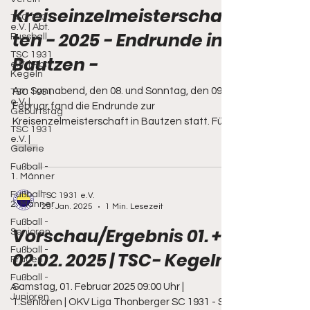
Kreiseinzelmeisterschaf
TSC 1931
e.V. | Abt.
ten - 2025 - Endrunde in
Fussball
TSC 1931
Bautzen -
e.V. | Abt.
Kegeln
Am Sonnabend, den 08. und Sonntag, den 09.
TSC 1931
e.V. |
Februar fand die Endrunde zur
Geburtstag
Kreisenzelmeisterschaft in Bautzen statt. Für
TSC 1931
unseren...
e.V. |
Galerie
Fußball -
1. Männer
Fußball -
TSC 1931 e.V.
2. Männer
29. Jan. 2025
1 Min. Lesezeit
Fußball -
Vorschau/Ergebnis 01. +
Senioren
Fußball -
02.02. 2025 | TSC- Kegeln
Frauen
Fußball -
Samstag, 01. Februar 2025 09:00 Uhr |
A-
Junioren
1.Senioren | OKV Liga Thonberger SC 1931 - SV