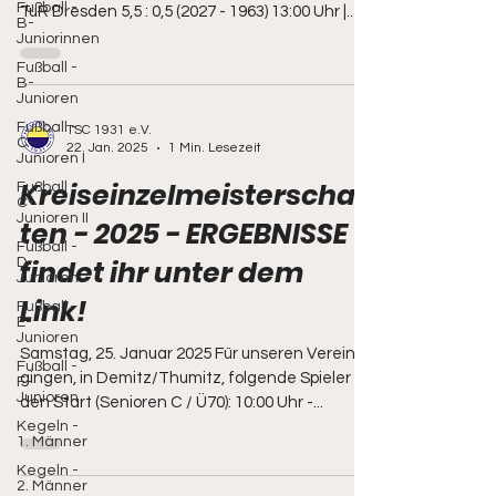
Fußball -
TuR Dresden 5,5 : 0,5 (2027 - 1963) 13:00 Uhr |...
B-
Juniorinnen
Fußball -
B-
Junioren
Fußball -
TSC 1931 e.V.
C-
22. Jan. 2025
1 Min. Lesezeit
Junioren I
Kreiseinzelmeisterschaf
Fußball -
C-
Junioren II
ten - 2025 - ERGEBNISSE
Fußball -
findet ihr unter dem
D-
Junioren
Link!
Fußball -
E-
Junioren
Samstag, 25. Januar 2025 Für unseren Verein
Fußball -
gingen, in Demitz/Thumitz, folgende Spieler an
F-
Junioren
den Start (Senioren C / Ü70): 10:00 Uhr -...
Kegeln -
1. Männer
Kegeln -
2. Männer