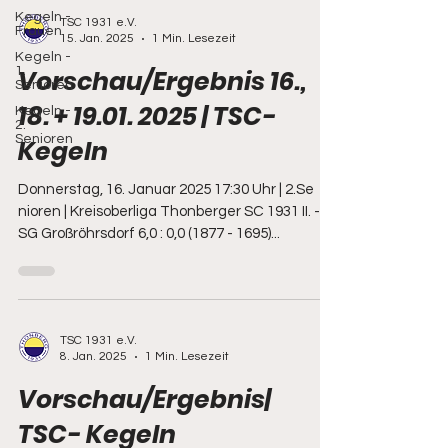
Kegeln -
TSC 1931 e.V.
Frauen
15. Jan. 2025
1 Min. Lesezeit
Kegeln -
1.
Vorschau/Ergebnis 16.,
Senioren
18. + 19.01. 2025 | TSC-
Kegeln -
2.
Senioren
Kegeln
Donnerstag, 16. Januar 2025 17:30 Uhr | 2.Se
nioren | Kreisoberliga Thonberger SC 1931 II. -
SG Großröhrsdorf 6,0 : 0,0 (1877 - 1695)...
TSC 1931 e.V.
8. Jan. 2025
1 Min. Lesezeit
Vorschau/Ergebnis|
TSC- Kegeln