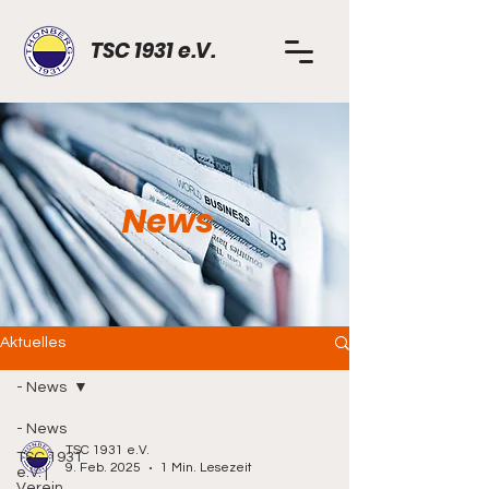
TSC 1931 e.V.
News
Aktuelles
- News
- News
TSC 1931 e.V.
TSC 1931
9. Feb. 2025
1 Min. Lesezeit
e.V. |
Verein