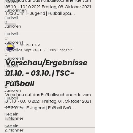
Vorschau auf das Fußballwochenende vom
Fußball -
B-
08.10. - 10.10.2021 Freitag, 08. Oktober 2021
Juniorinnen
17:30 Uhr | F Jugend | Fußball SpG
Fußball -
Thonberg/Elstra...
B-
Junioren
Fußball -
C-
Junioren I
TSC 1931 e.V.
Fußball -
29. Sept. 2021
1 Min. Lesezeit
C-
Junioren II
Vorschau/Ergebnisse
Fußball -
01.10. - 03.10. | TSC-
D-
Junioren
Fußball
Fußball -
E-
Junioren
Vorschau auf das Fußballwochenende vom
Fußball -
01.10. - 03.10.2021 Freitag, 01. Oktober 2021
F-
Junioren
17:30 Uhr | E Jugend | Fußball SpG
Kegeln -
Elstra/Thonberg -...
1. Männer
Kegeln -
2. Männer