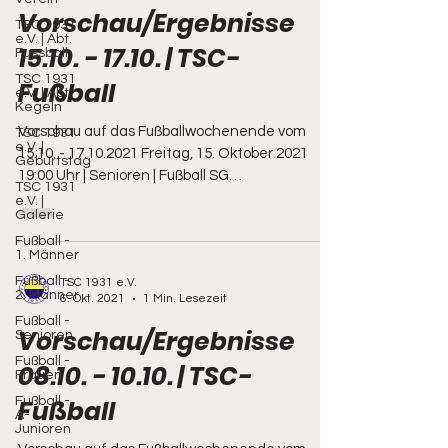
Vorschau/Ergebnisse
TSC 1931
e.V. | Abt.
15.10. - 17.10. | TSC-
Fussball
TSC 1931
Fußball
e.V. | Abt.
Kegeln
Vorschau auf das Fußballwochenende vom
TSC 1931
e.V. |
15.10. - 17.10.2021 Freitag, 15. Oktober 2021
Geburtstag
19:00 Uhr | Senioren | Fußball SG
TSC 1931
Oberland/Spree -...
e.V. |
Galerie
Fußball -
1. Männer
Fußball -
TSC 1931 e.V.
2. Männer
6. Okt. 2021
1 Min. Lesezeit
Fußball -
Vorschau/Ergebnisse
Senioren
Fußball -
08.10. - 10.10. | TSC-
Frauen
Fußball -
Fußball
A-
Junioren