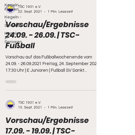
Kegeln -
TSC 1931 e.V.
Frauen
22. Sept. 2021
1 Min. Lesezeit
Kegeln -
1.
Vorschau/Ergebnisse
Senioren
24.09. - 26.09. | TSC-
Kegeln -
2.
Senioren
Fußball
Vorschau auf das Fußballwochenende vom
24.09. - 26.09.2021 Freitag, 24. September 2021
17:30 Uhr | E Junioren | Fußball SV Sankt...
TSC 1931 e.V.
15. Sept. 2021
1 Min. Lesezeit
Vorschau/Ergebnisse
17.09. - 19.09. | TSC-