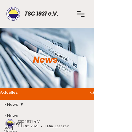
TSC 1931 e.V.
News
Aktuelles
- News
- News
TSC 1931 e.V.
TSC 1931
13. Okt. 2021
1 Min. Lesezeit
e.V. |
Verein