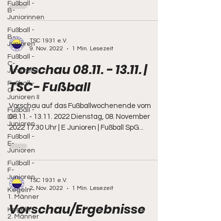
Fußball -
B-
Juniorinnen
Fußball -
B-
TSC 1931 e.V.
Junioren
9. Nov. 2022
1 Min. Lesezeit
Fußball -
C-
Vorschau 08.11. - 13.11. |
Junioren I
TSC- Fußball
Fußball -
C-
Junioren II
Vorschau auf das Fußballwochenende vom
Fußball -
08.11. - 13.11. 2022 Dienstag, 08. November
D-
Junioren
2022 17:30 Uhr | E Junioren | Fußball SpG...
Fußball -
E-
Junioren
Fußball -
F-
Junioren
TSC 1931 e.V.
2. Nov. 2022
1 Min. Lesezeit
Kegeln -
1. Männer
Vorschau/Ergebnisse
Kegeln -
2. Männer