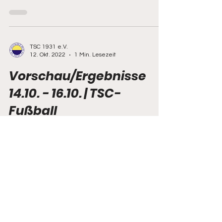
19:00 Uhr | Senioren | Fußball SG Crostwitz -...
TSC 1931 e.V.
12. Okt. 2022
1 Min. Lesezeit
Vorschau/Ergebnisse
14.10. - 16.10. | TSC-
Fußball
Vorschau auf das Fußballwochenende vom
14.10. - 16.10. 2022 Freitag, 14. Oktober 2022
18:30 Uhr | Senioren | Fußball Thonberger SC -
SV...
TSC 1931 e.V.