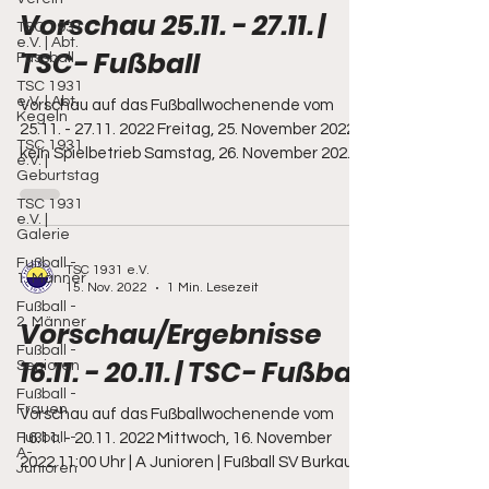
Vorschau 25.11. - 27.11. |
TSC 1931
e.V. | Abt.
TSC- Fußball
Fussball
TSC 1931
e.V. | Abt.
Vorschau auf das Fußballwochenende vom
Kegeln
25.11. - 27.11. 2022 Freitag, 25. November 2022
TSC 1931
kein Spielbetrieb Samstag, 26. November 2022
e.V. |
Geburtstag
10:30...
TSC 1931
e.V. |
Galerie
Fußball -
TSC 1931 e.V.
1. Männer
15. Nov. 2022
1 Min. Lesezeit
Fußball -
2. Männer
Vorschau/Ergebnisse
Fußball -
16.11. - 20.11. | TSC- Fußball
Senioren
Fußball -
Frauen
Vorschau auf das Fußballwochenende vom
Fußball -
16.11. - 20.11. 2022 Mittwoch, 16. November
A-
2022 11:00 Uhr | A Junioren | Fußball SV Burkau -
Junioren
SpG...