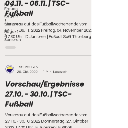
04.11. - 06.11. | TSC-
Kegeln -
Frauen
Fußball
Kegeln -
1.
Vorschau auf das Fußballwochenende vom
Senioren
04.11. - 06.11. 2022 Freitag, 04. November 2022
Kegeln -
2.
17:30 Uhr | D Junioren | Fußball SpG Thonberg...
Senioren
TSC 1931 e.V.
26. Okt. 2022
1 Min. Lesezeit
Vorschau/Ergebnisse
27.10. - 30.10. | TSC-
Fußball
Vorschau auf das Fußballwochenende vom
27.10. - 30.10. 2022 Donnerstag, 27. Oktober
2022 17:00 Uhr | E Junioren | Fußball