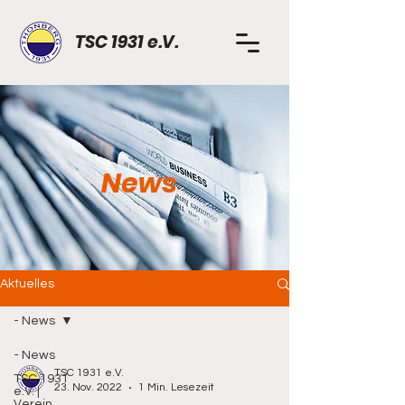
TSC 1931 e.V.
News
Aktuelles
- News
- News
TSC 1931 e.V.
TSC 1931
23. Nov. 2022
1 Min. Lesezeit
e.V. |
Verein