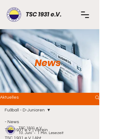
TSC 1931 e.V.
News
Aktuelles
Fußball - D-Junioren
- News
TSC 1931 e.V.
TSC 1931 e.V. | Verein
10. Juni
1 Min. Lesezeit
TSC 1931 e.V. | Abt.