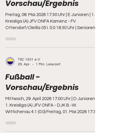
Vorschau/Ergebnis
Freitag, 08. Mai 2026 17:30 Uhr | E Junioren | 1.
Kreisliga (A) JFV ONFA Kamenz - FV
Ottendorf/Okrilla 05 I. 0:0 18:30 Uhr | Senioren |
Freundschaftsspiel Thonberg AH -
Germania/Rammenau AH 1:13 Sonnabend, 09.
Mai 2026 09:00 Uhr | E Junioren | Kreisliga (A)
SpG Königsbrück/Laußnitz
TSC 1931 e.V.
III./Bischheim/Häslich IV. - JFV ONFA 0:0 09:00
29. Apr.
1 Min. Lesezeit
Uhr | D Junioren | 1. Kreisliga (A) DJK Sokol
Ralbitz/Horka - JFV ONFA 0:4 (0:3) 10:00 Uhr | D
Fußball -
Junioren | 2. Kreisliga (B) SV
Vorschau/Ergebnis
Königsbrück/Laußnitz -
Mittwoch, 29. April 2026 17:00 Uhr | D Junioren |
1. Kreisliga (A) JFV ONFA - DJK B.-W.
Wittichenau 4:1 (0:0) Freitag, 01. Mai 2026 17:30
Uhr | D Junioren | 2. Kreisliga (B) JFV ONFA II. - SV
Biehla/Cunnersdorf 2:5 (1:1) Sonnabend, 02. Mai
2026 10:30 Uhr | B Junioren | Kreispokal SpG