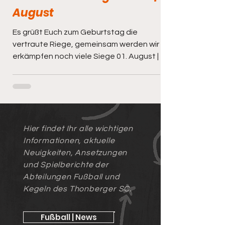
August
Es grüßt Euch zum Geburtstag die
vertraute Riege, gemeinsam werden wir
erkämpfen noch viele Siege 01. August | Rio
Poitner 03. August | Barbara Ehlert 04.
August | Theo Förster 05. August | Elli Nickel
05. August | Eddie Nickel 05. August | Tino
Rölz 06. August | Peter Richter 06. August |
Karl Pohst 07. August | Eduard Winkler 08.
August | Marcus Schmidt 08. August | Kevin
Hier findet Ihr alle wichtigen
Funke 08. August | Tobias Förster 09.
Informationen, aktuelle
August | Jannis Krahl 09. August | Ronja
Neuigkeiten, Ansetzungen
Seibt 11. August | Nico
und Spielberichte der
Abteilungen Fußball und
Kegeln des Thonberger SC.
Fußball | News