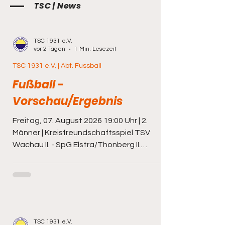
TSC | News
TSC 1931 e.V.
vor 2 Tagen
1 Min. Lesezeit
TSC 1931 e.V. | Abt. Fussball
Fußball -
Vorschau/Ergebnis
Freitag, 07. August 2026 19:00 Uhr | 2.
Männer | Kreisfreundschaftsspiel TSV
Wachau II. - SpG Elstra/Thonberg II.
Sonnabend, 08. August 2026 kein
Spielbetrieb Sonntag, 09. August 2026
11:15 Uhr | A Junioren |
Kreisfreundschaftsspiel SpG RB
Dresden/Striesen II. - JFV ONFA Kamenz
12:30 Uhr | Frauen |
TSC 1931 e.V.