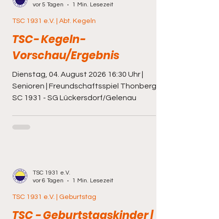
Landesfreundschaftsspiel SV Affalter
vor 5 Tagen
1 Min. Lesezeit
(sächsischer Erzgebirgskreis) - SpG
TSC 1931 e.V. | Abt. Kegeln
Thonberg/Königsbrück/Laußnitz/Elstra
TSC- Kegeln-
14:00 Uhr | 1. Männer |
Kreisfreundschaftsspiel Thonberger SC
Vorschau/Ergebnis
1931 - S
Dienstag, 04. August 2026 16:30 Uhr |
Senioren | Freundschaftsspiel Thonberger
SC 1931 - SG Lückersdorf/Gelenau
TSC 1931 e.V.
vor 6 Tagen
1 Min. Lesezeit
TSC 1931 e.V. | Geburtstag
TSC - Geburtstagskinder |