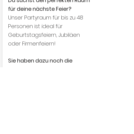
Du suchst den perfekten Raum
für deine nächste Feier?
Unser Partyraum für bis zu 48
Personen ist ideal für
Geburtstagsfeiern, Jubiläen
oder Firmenfeiern!
Sie haben dazu noch die
Möglichkeit unsere 4 Bahn -
Kegelanlage zu nutzen.
kontaktieren ...